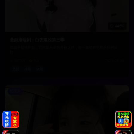
44:50
悬疑推理剧：白夜追凶第三季
烧脑悬疑推理剧，双胞胎兄弟的身份之谜，每一集都有意想不到的反
转。
38.9万
9.4
2024-03-05
悬疑
推理
烧脑
纪录片