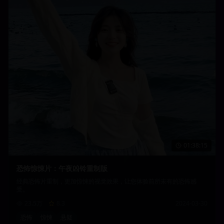
01:38:15
恐怖惊悚片：午夜凶铃重制版
经典恐怖片重制，更加惊悚的视觉效果，让您体验前所未有的恐怖感
受。
23.5万
8.3
2024-03-30
恐怖
惊悚
悬疑